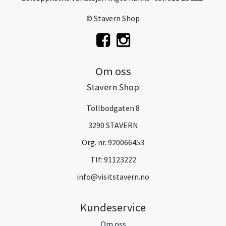
© Stavern Shop
Om oss
Stavern Shop
Tollbodgaten 8
3290 STAVERN
Org. nr. 920066453
Tlf:
91123222
info@visitstavern.no
Kundeservice
Om oss