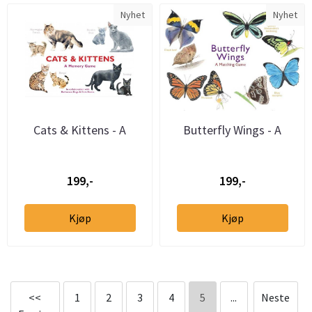
Nyhet
Nyhet
Cats & Kittens - A
Butterfly Wings - A
Memory Game
Matching Game
199,-
199,-
Kjøp
Kjøp
<<
1
2
3
4
5
...
Neste