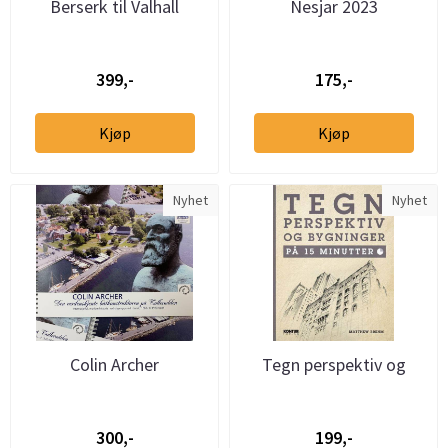
Berserk til Valhall
Nesjar 2023
399,-
175,-
Kjøp
Kjøp
Nyhet
Nyhet
Colin Archer
Tegn perspektiv og
bygninger på 15 minut
300,-
199,-