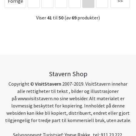
Forrige
>>
Viser
41
til
50
(av
69
produkter)
Stavern Shop
Copyright ©
VisitStavern
2007-2019. VisitStavern innehar
alle rettigheter til tekst , bilder og illustrasjoner
på
www.visitstavern.no
sine websider. Alt materialet er
lovmessig beskyttet for kopiering. Innholdet på denne
websiden kan ikke bli kopiert, distribuert, endret eller gjort
tilgjengelig for tredje part til kommersiell bruk, uten avtale.
Selvoppnevnt Turistsjef: Yngve Rakke tel: 911 23 222