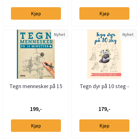
Kjøp
Kjøp
Nyhet
Nyhet
Tegn mennesker på 15
Tegn dyr på 10 steg -
minutter
tegn 75 dyr med ti enkle
...
199,-
179,-
Kjøp
Kjøp