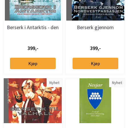
Berserk i Antarktis - den
Berserk gjennom
første reisen 1997-2001
Nordvestpassasjen
399,-
399,-
Kjøp
Kjøp
Nyhet
Nyhet