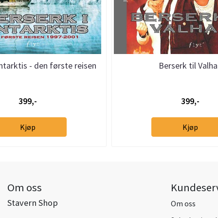
ntarktis - den første reisen
Berserk til Valha
1997-2001
399,-
399,-
Kjøp
Kjøp
Om oss
Kundeser
Stavern Shop
Om oss