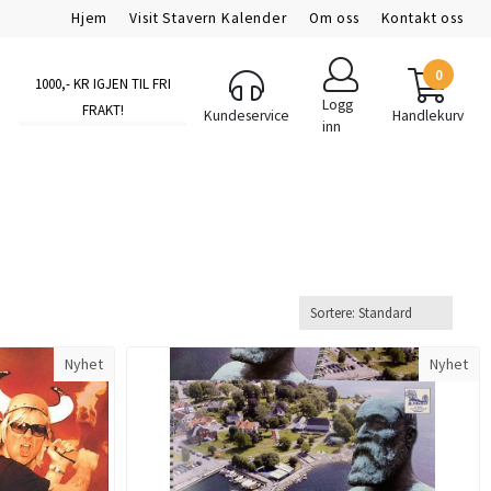
Hjem
Visit Stavern Kalender
Om oss
Kontakt oss
0
1000
,- KR IGJEN TIL FRI
Logg
FRAKT!
Kundeservice
Handlekurv
inn
Nyhet
Nyhet