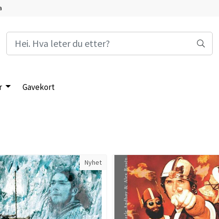
a
r
Gavekort
Nyhet