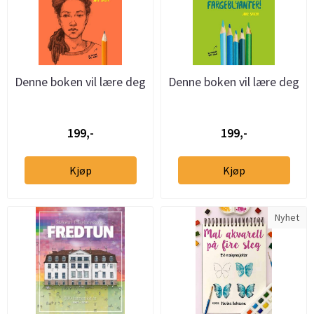
Denne boken vil lære deg
Denne boken vil lære deg
å tegne ansikter
å tegne med ...
199,-
199,-
Kjøp
Kjøp
Nyhet