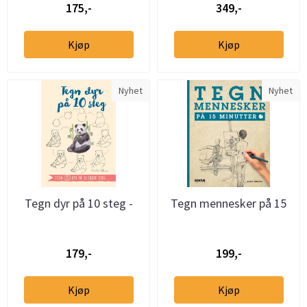
175,-
349,-
Kjøp
Kjøp
Nyhet
Nyhet
Tegn dyr på 10 steg -
Tegn mennesker på 15
tegn 75 dyr med ti enkle
minutter
...
179,-
199,-
Kjøp
Kjøp