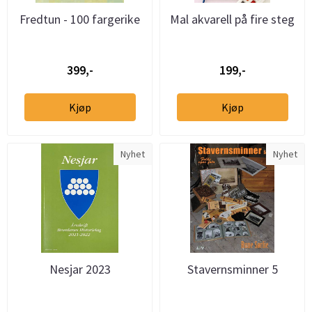
Fredtun - 100 fargerike
Mal akvarell på fire steg
år
399,-
199,-
Kjøp
Kjøp
Nyhet
Nyhet
Nesjar 2023
Stavernsminner 5