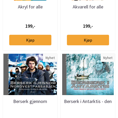
Akryl for alle
Akvarell for alle
199,-
199,-
Kjøp
Kjøp
Nyhet
Nyhet
Berserk gjennom
Berserk i Antarktis - den
Nordvestpassasjen
første reisen 1997-2001