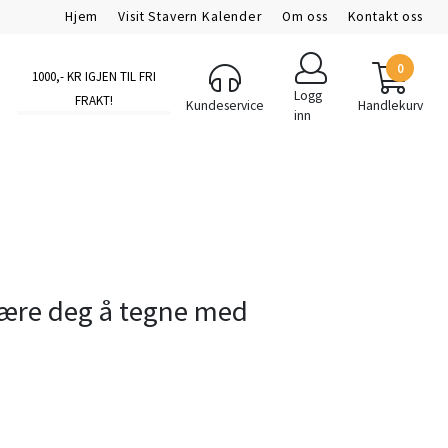
Hjem
Visit Stavern Kalender
Om oss
Kontakt oss
0
1000
,- KR IGJEN TIL FRI
Logg
FRAKT!
Kundeservice
Handlekurv
inn
lære deg å tegne med