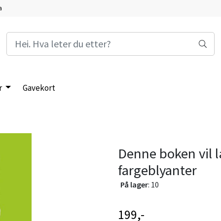
a
r
Gavekort
Denne boken vil 
fargeblyanter
På lager
: 10
199,-