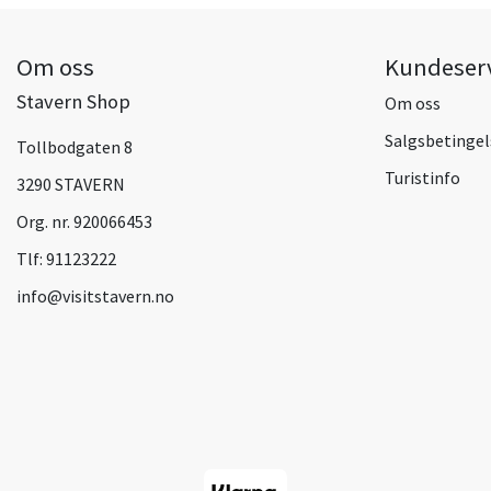
Om oss
Kundeser
Stavern Shop
Om oss
Salgsbetingel
Tollbodgaten 8
Turistinfo
3290 STAVERN
Org. nr. 920066453
Tlf:
91123222
info@visitstavern.no