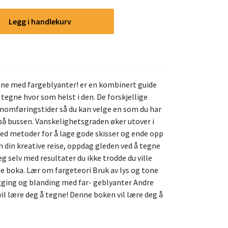
Legg i handlekurv
gne med fargeblyanter! er en kombinert guide
 tegne hvor som helst i den. De forskjellige
omføringstider så du kan velge en som du har
r på bussen. Vanskelighetsgraden øker utover i
med metoder for å lage gode skisser og ende opp
din kreative reise, oppdag gleden ved å tegne
g selv med resultater du ikke trodde du ville
e boka. Lær om fargeteori Bruk av lys og tone
ging og blanding med far- geblyanter Andre
 vil lære deg å tegne! Denne boken vil lære deg å