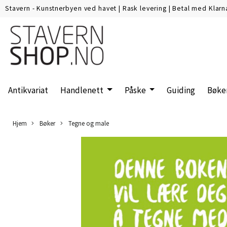
Stavern - Kunstnerbyen ved havet
|
Rask levering
|
Betal med Klarn
Antikvariat
Handlenett
Påske
Guiding
Bøke
Hjem
Bøker
Tegne og male