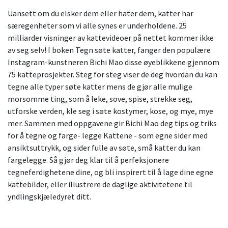
Uansett om du elsker dem eller hater dem, katter har
særegenheter som vi alle synes er underholdene. 25
milliarder visninger av kattevideoer på nettet kommer ikke
av seg selv! I boken Tegn søte katter, fanger den populære
Instagram-kunstneren Bichi Mao disse øyeblikkene gjennom
75 katteprosjekter. Steg for steg viser de deg hvordan du kan
tegne alle typer søte katter mens de gjør alle mulige
morsomme ting, som å leke, sove, spise, strekke seg,
utforske verden, kle seg i søte kostymer, kose, og mye, mye
mer. Sammen med oppgavene gir Bichi Mao deg tips og triks
for å tegne og farge- legge Kattene - som egne sider med
ansiktsuttrykk, og sider fulle av søte, små katter du kan
fargelegge. Så gjør deg klar til å perfeksjonere
tegneferdighetene dine, og bli inspirert til å lage dine egne
kattebilder, eller illustrere de daglige aktivitetene til
yndlingskjæledyret ditt.