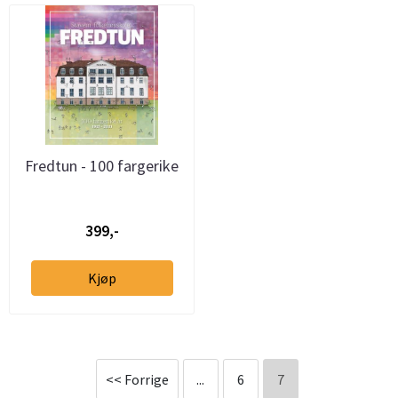
Fredtun - 100 fargerike
år
399,-
Kjøp
<< Forrige
...
6
7