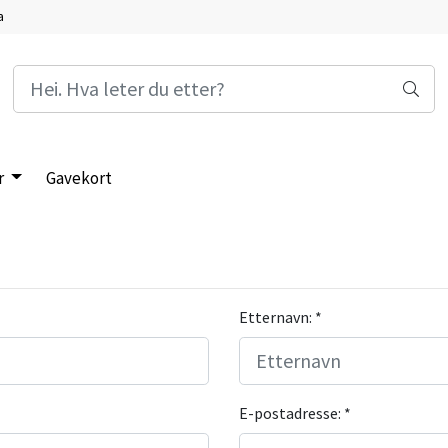
a
r
Gavekort
Etternavn: *
E-postadresse: *