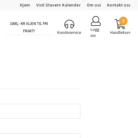
Hjem
Visit Stavern Kalender
Om oss
Kontakt oss
0
1000
,- KR IGJEN TIL FRI
Logg
FRAKT!
Kundeservice
Handlekurv
inn