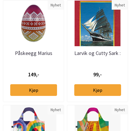
Nyhet
Nyhet
Påskeegg Marius
Larvik og Cutty Sark :
Flerfarget
Cutty Sark Tall Ships' ...
149,-
99,-
Kjøp
Kjøp
Nyhet
Nyhet